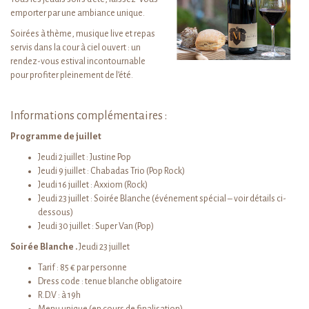
emporter par une ambiance unique.
Soirées à thème, musique live et repas
servis dans la cour à ciel ouvert : un
rendez-vous estival incontournable
pour profiter pleinement de l’été.
Informations complémentaires :
Programme de juillet
Jeudi 2 juillet : Justine Pop
Jeudi 9 juillet : Chabadas Trio (Pop Rock)
Jeudi 16 juillet : Axxiom (Rock)
Jeudi 23 juillet : Soirée Blanche (événement spécial – voir détails ci-
dessous)
Jeudi 30 juillet : Super Van (Pop)
Soirée Blanche .
Jeudi 23 juillet
Tarif : 85 € par personne
Dress code : tenue blanche obligatoire
R.D.V : à 19h