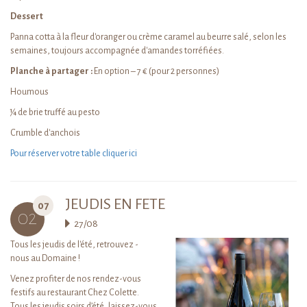
Dessert
Panna cotta à la fleur d'oranger ou crème caramel au beurre salé, selon les
semaines, toujours accompagnée d'amandes torréfiées.
Planche à partager :
En option – 7 € (pour 2 personnes)
Houmous
¼ de brie truffé au pesto
Crumble d'anchois
Pour réserver votre table cliquer ici
JEUDIS EN FETE
07
02
27/08
Tous les jeudis de l'été, retrouvez -
nous au Domaine !
Venez profiter de nos rendez-vous
festifs au restaurant Chez Colette.
Tous les jeudis soirs d’été, laissez-vous