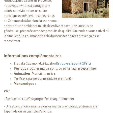
Foodtruck des Zèbres de Provence,
nous vous invitons à partager une
soirée conviviale dans un cadre
bucolique et préservé. Installez-vous
au Cabanon du Madelon, laissez-vous
porter par une ambiance musicale en live et savourez une cuisine
généreuse, préparée avec des produits de qualité. Un rendez-vous estival où
la simplicité, la gourmandise et la douceur des soirées provençales se
rencontrent.
Informations complémentaires
Lieu :
Le Cabanon du Madelon
Retrouvez le point GPS ici
Période :
Tous les mardis soirs, du 30 juin au 1er septembre
Animation :
Musiciens en live
Tarif :
25 € par personne (adulte et enfant)
Menu unique :
Plat
- Ravioles aux truffes (proposées chaque semaine)
- Un second choix variant selon les mardis : ravioles au pistou ou à la
Tapenade ou au crumble d'anchois