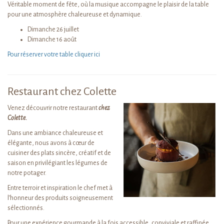
Véritable moment de fête, où la musique accompagne le plaisir de la table
pour une atmosphère chaleureuse et dynamique.
Dimanche 26 juillet
Dimanche 16 août
Pour réserver votre table cliquer ici
Restaurant chez Colette
Venez découvrir notre restaurant
chez
Colette.
Dans une ambiance chaleureuse et
élégante, nous avons à cœur de
cuisiner des plats sincère, créatif et de
saison en privilégiant les légumes de
notre potager.
Entre terroir et inspiration le chef met à
l’honneur des produits soigneusement
sélectionnés.
Pour une expérience gourmande à la fois accessible, conviviale et raffinée.