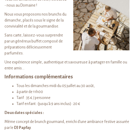
- nous au Domaine !
Nous vous proposons nos brunchs du
dimanche, placés sous le signe de la
convivialité et de la gourmandise.
Sans carte, laissez-vous surprendre
par un généreux buffet composé de
préparations délicieusement
parfumées.
Une expérience simple, authentique et savoureuse à partager en famille ou
entre amis…
Informations complémentaires
Tous les dimanches midi du 05 juillet au 30 août,
à partir de 11h00
Tarif : 35 € / personne
Tarif enfant : (jusqu'à 9 ans inclus) : 20 €
Deux dates spéciales :
Même concept de brunch gourmand, enrichi d’une ambiance festive assurée
par le
DJ Papfay
.