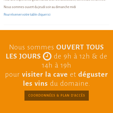
Nous sommes ouvert du jeudi soir au dimanche midi
Pour réserver votre table cliquer ici
Nous sommes
OUVERT TOUS
LES JOURS
de 9h à 12h & de
14h à 19h
pour
visiter la cave
et
déguster
les vins
du domaine.
COORDONNÉES & PLAN D'ACCÈS