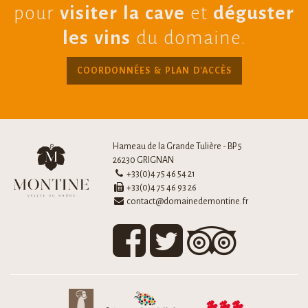
pour
visiter la cave
et
déguster
les vins
du domaine.
COORDONNÉES & PLAN D'ACCÈS
Hameau de la Grande Tulière - BP 5
26230 GRIGNAN
+33(0)4 75 46 54 21
+33(0)4 75 46 93 26
contact@domainedemontine.fr